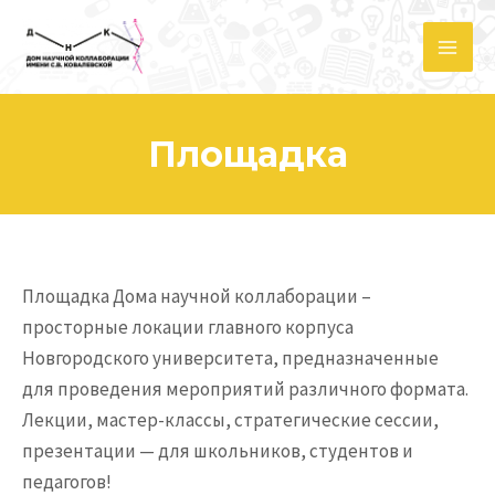
Перейти
к
Mai
содержимому
Me
Площадка
Площадка Дома научной коллаборации –
просторные локации главного корпуса
Новгородского университета, предназначенные
для проведения мероприятий различного формата.
Лекции, мастер-классы, стратегические сессии,
презентации — для школьников, студентов и
педагогов!