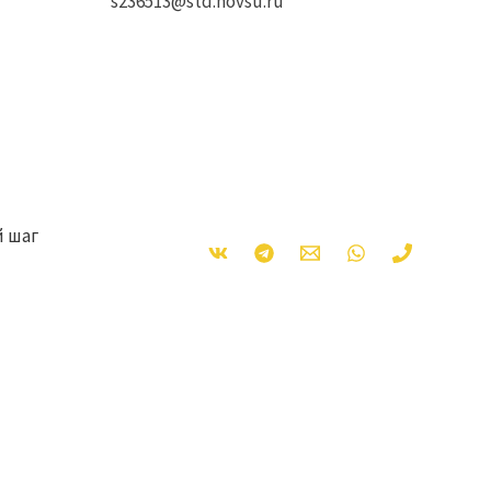
s236513@std.novsu.ru
 шаг