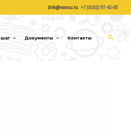
dnk@novsu.ru
+7 (8162) 97-42-85
Поиск
 шаг
Документы
Контакты