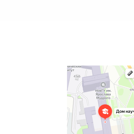
Дом научной коллаборации им. С.В. Кова
Учебный центр в Великом Новгороде