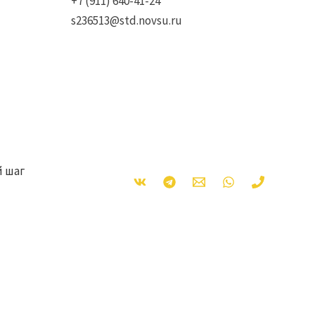
+7 (911) 640-41-24
s236513@std.novsu.ru
 шаг