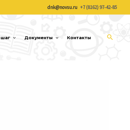
dnk@novsu.ru
+7 (8162) 97-42-85
Поиск
 шаг
Документы
Контакты