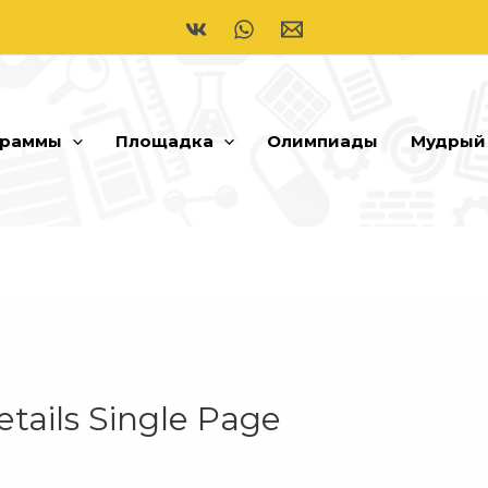
граммы
Площадка
Олимпиады
Мудрый
tails Single Page