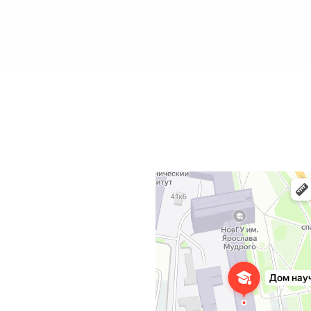
Дом научной коллаборации им. С.В. Кова
Учебный центр в Великом Новгороде