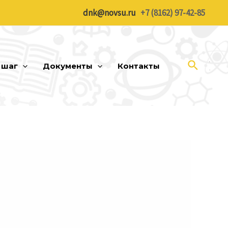
dnk@novsu.ru
+7 (8162) 97-42-85
Поиск
 шаг
Документы
Контакты