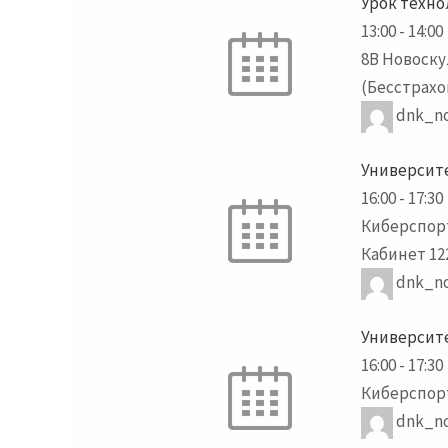
Урок техно
13:00
-
14:00
8В Новоску
(Бесстрахо
dnk_no
Университе
16:00
-
17:30
Киберспор
Кабинет 12
dnk_no
Университе
16:00
-
17:30
Киберспорт
dnk_no