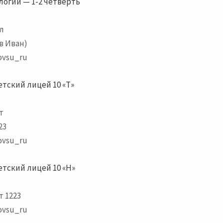
логии — 1-2 четверть
л
в Иван)
vsu_ru
тский лицей 10 «Т»
т
23
vsu_ru
тский лицей 10 «Н»
 1223
vsu_ru