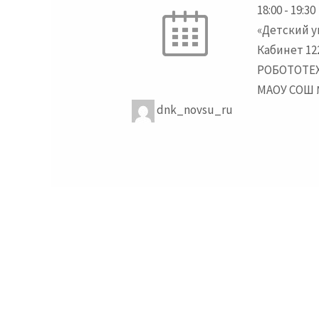
18:00
-
19:30
«Детский у
Кабинет 12
РОБОТОТЕ
МАОУ СОШ 
dnk_novsu_ru
Навигация
по
записям