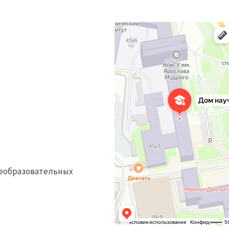
Дом научной коллаборации им. С.В. Кова
Учебный центр в Великом Новгороде
еобразовательных