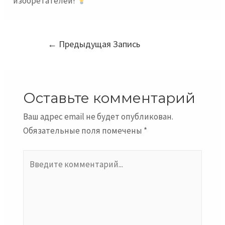
изобретателей!
Навигация
←
Предыдущая Запись
по
записям
Оставьте комментарий
Ваш адрес email не будет опубликован.
Обязательные поля помечены
*
Введите
комментарий...