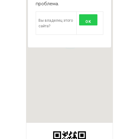
проблема.
Вы владелец этого
ОК
сайта?
1